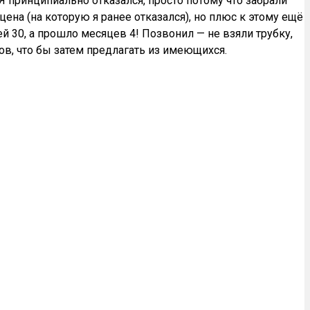
 принципиально отказался, просто потому что забрали
ена (на которую я ранее отказался), но плюс к этому ещё
й 30, а прошло месяцев 4! Позвонил — не взяли трубку,
ов, что бы затем предлагать из имеющихся.