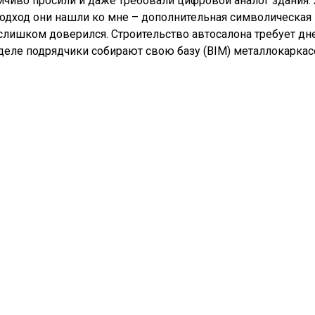
чиво просили и даже требовали цифровой аналог здания. Я
одход они нашли ко мне – дополнительная символическая ц
слишком доверился. Строительство автосалона требует дне
 деле подрядчики собирают свою базу (BIM) металлокаркас