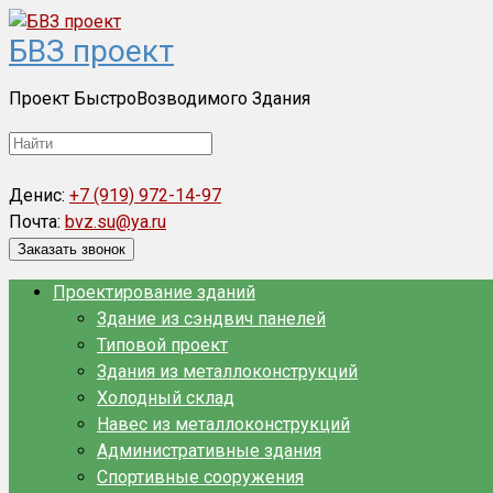
Перейти
БВЗ проект
к
контенту
Проект БыстроВозводимого Здания
Поиск:
Денис:
+7 (919) 972-14-97
Почта:
bvz.su@ya.ru
Заказать звонок
Проектирование зданий
Здание из сэндвич панелей
Типовой проект
Здания из металлоконструкций
Холодный склад
Навес из металлоконструкций
Административные здания
Спортивные сооружения